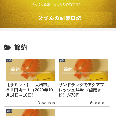
ゆっくり副業、まったり節約ブログ！
節約
節約
節約
【サミット】「大均市」
サンドラッグでアクアフ
８６円均一！（2020年10
レッシュ140g（歯磨き
月14日～16日）
粉）が78円！！
2020.10.19
2020.10.10
節約