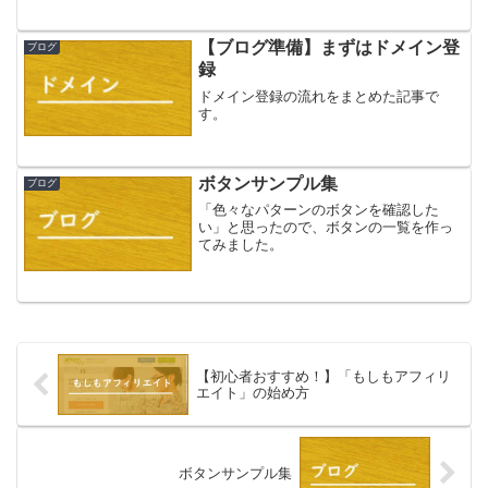
しておきます。Googleタグマネージャー
のサイトへの設置は、
Cocoon（WordPressテーマ）で設定しま
【ブログ準備】まずはドメイン登
ブログ
す。今回の記事の内容は既に設定した内
録
容を掲載したものになります
ドメイン登録の流れをまとめた記事で
す。
ボタンサンプル集
ブログ
「色々なパターンのボタンを確認した
い」と思ったので、ボタンの一覧を作っ
てみました。
【初心者おすすめ！】「もしもアフィリ
エイト」の始め方
ボタンサンプル集